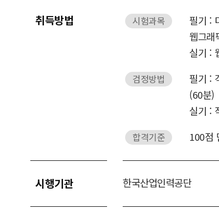
취득방법
필기 :
시험과목
웹그래
실기 :
필기 :
검정방법
(60분)
실기 :
100점
합격기준
시행기관
한국산업인력공단