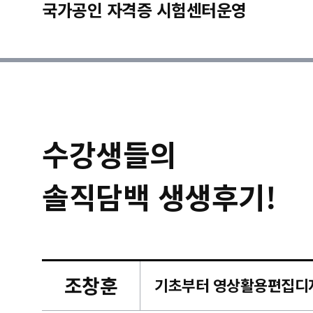
국가공인 자격증 시험센터운영
수강생들의
솔직담백 생생후기!
조창훈
캠퍼스