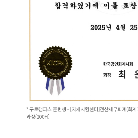
* 구로캠퍼스 훈련생 - [자체시험센터]전산세무회계(회계1
과정(200H)