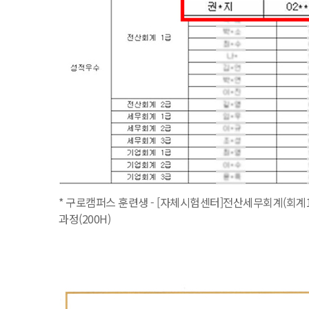
* 구로캠퍼스 훈련생 - [자체시험센터]전산세무회계(회계1
과정(200H)