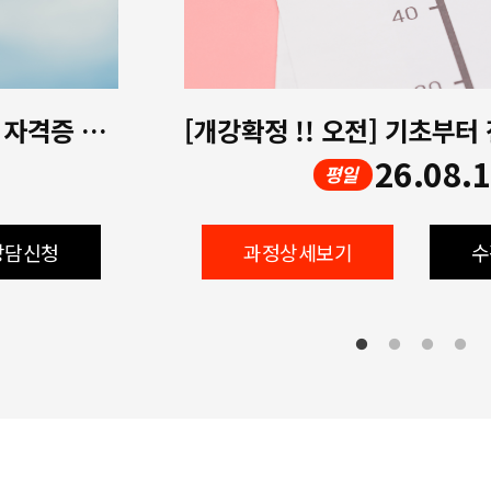
[개강확정 !! 저녁] 전산회계1급 자격증 취득(이론+실기)
26.08.
평일
상담신청
과정상세보기
수