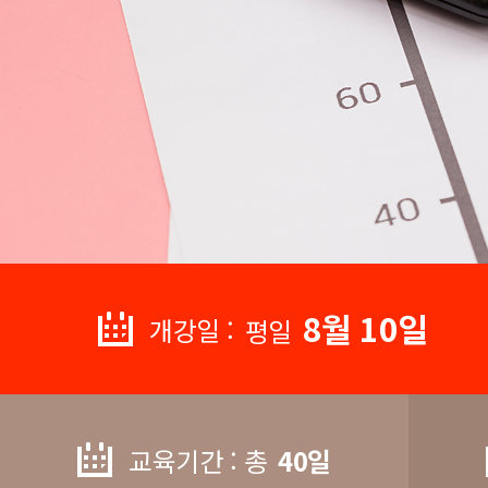
8월 10일
개강일 :
평일
교육기간 : 총
40일