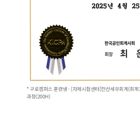
* 구로캠퍼스 훈련생 - [자체시험센터]전산세무회계(회계1
과정(200H)