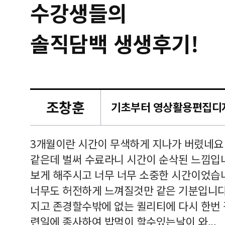
수강생들의
솔직담백 생생후기!
조창훈
캠퍼스
르쳐주셔
3개월이란 시간이 무색하게 지나가 버렸네요
여기 와
같은데 벌써 수료라니 시간이 순삭된 느낌입
보게 해주시고 너무 너무 소중한 시간이었습니
너무도 허전하게 느껴질것만 같은 기분입니다
지고 존경할수밖에 없는 퀼리티에 다시 한번
련일에 종사하여 밥먹이 할수있는날이 와...