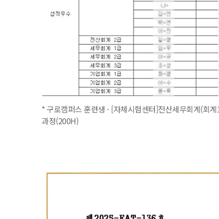
* 구로캠퍼스 훈련생 - [자체시험센터]전산세무회계(회계1
과정(200H)