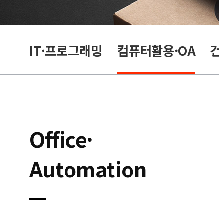
RP
IT·프로그래밍
컴퓨터활용·OA
Office·
Automation