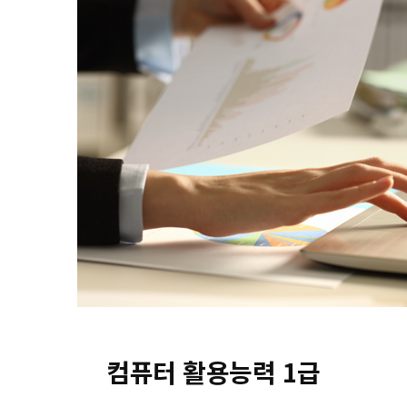
컴퓨터 활용능력 1급