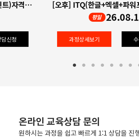
[오전] ITQ(한글+엑셀+파워포인트)자격증 취득과정 72H
26.08.
평일
상담신청
과정상세보기
수
온라인 교육상담 문의
원하시는 과정을 쉽고 빠르게 1:1 상담을 진