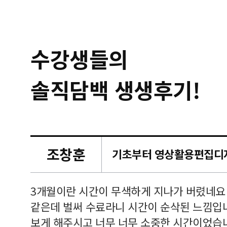
수강생들의
솔직담백 생생후기!
조창훈
캠퍼스
르쳐주셔
3개월이란 시간이 무색하게 지나가 버렸네요
여기 와
같은데 벌써 수료라니 시간이 순삭된 느낌입
보게 해주시고 너무 너무 소중한 시간이었습니