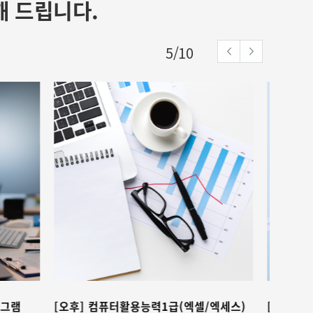
해 드립니다.
5
/
10
안ㅇㅇ
★★★★★
우선 저희 팀을 위해 애써주신 서일근 멘토님
께 진심으로 감사드립니다. 항상 본인 일처럼
성심껏 신경 써주시고, 더 나은 방향과 방법을
제시해 주셔서 많은 것을 배울 수 있었습니
다....
유ㅇㅇ
★★★★★
선생님께서 업무와 관련된 실무 지식도 풍부
하게 알려주셔서 실제 현장에서 바로 활용할
수 있도록 많은 연습과 학습을 지도해 주셨습
니다. 기초 부분도 꼼꼼하게 가르쳐 주시고,
실무에서...
/엑세스)
[오후] 컴퓨터활용능력1급(엑셀/엑세스)
[오전]