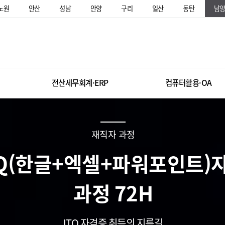
노원
안산
성남
안양
구리
일산
동탄
남
전산세무회계·ERP
컴퓨터활용·OA
재직자 과정
ITQ(한글+엑셀+파워포인트)
과정 72H
ITQ 자격증 취득의 지름길