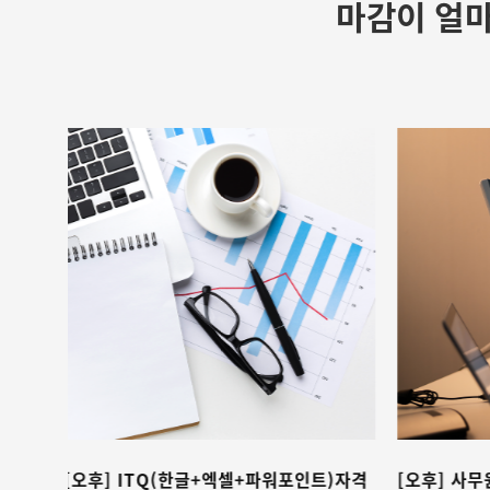
마감이 얼마
트)자격
[오후] 사무원 양성 OA 실무 프로그램
[오후] 사