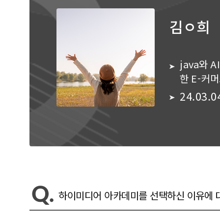
김ㅇ희
java와 
한 E-커
정
24.03.0
하이미디어 아카데미를 선택하신 이유에 대