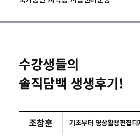
수강생들의
솔직담백 생생후기!
조창훈
캠퍼스